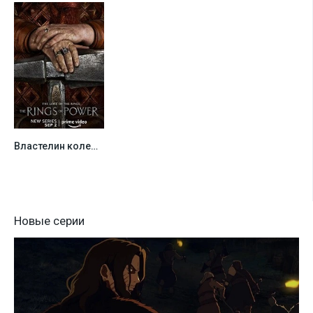
Властелин колец: Кольца власти
0
Новые серии